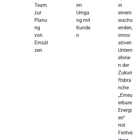
Team
im
in
zur
Umga
einem
Planu
ng mit
wachs
ng
Kunde
enden,
von
n
innov
Einsät
ativen
zen
Untern
ehme
n der
Zukun
ftsbra
nche
„Erneu
erbare
Energi
en“
mit
Festve