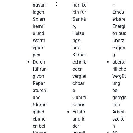
:
ngsan
hanike
–
lagen,
r:in für
Erneu
Solart
Sanitä
erbare
hermi
r-,
Energi
e und
Heizu
en aus
Wärm
ngs-
Überz
epum
und
eugun
pen
Klimat
g
Durch
echnik
überta
führun
oder
riﬂiche
g von
verglei
Vergüt
Repar
chbar
ung
aturen
e
bei
und
Qualifi
gerege
Störun
kation
lten
gsbeh
Erfahr
Arbeit
ebung
ung in
szeite
en bei
der
n