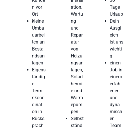
Kunde
Install
30
n vor
ation,
Tage
Ort
Wartu
Urlaub
kleine
ng
Dein
Umba
und
Ausgl
uarbei
Repar
eich
ten an
atur
ist uns
Besta
von
wichti
ndsan
Heizu
g
lagen
ngsan
einen
Eigens
lagen,
Job in
tändig
Solart
einem
e
hermi
erfahr
Termi
e und
enen
nkoor
Wärm
und
dinati
epum
dyna
on in
pen
misch
Rücks
Selbst
en
prach
ständi
Team