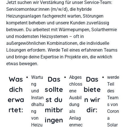
Jetzt suchen wir Verstärkung für unser Service-Team:
Servicemonteur:innen (m/w/d), die hybride
Heizungsanlagen fachgerecht warten, Störungen
kompetent beheben und unsere Kunden zuverlässig
betreuen. Du arbeitest mit Wärmepumpen, Solarthermie
und modernsten Heizsystemen – oft in
außergewöhnlichen Kombinationen, die individuelle
Lösungen erfordern. Werde Teil eines erfahrenen Teams
und bringe deine Expertise in Projekte ein, die wirklich
etwas bewegen.
Wartu
Abges
werde
Was
Das
Das
ng
chloss
Teil
dich
sollte
biete
und
ene
des
Instan
Ausbil
Team
erwa
st du
n wir
dhaltu
dung
s von
rtet:
mitbr
dir:
ng
als
Coron
von
Anlag
a
ingen
Heizu
enmec
Solar