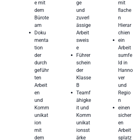
e mit
ge
mit
dem
und
ﬂache
Bürote
zuverl
n
am
ässige
Hierar
Doku
Arbeit
chien
menta
sweis
ein
tion
e
Arbeit
der
Führer
sumfe
durch
schein
ld in
geführ
der
Hanno
ten
Klasse
ver
Arbeit
B
und
en
Teamf
Regio
und
ähigke
n
Komm
it und
einen
unikat
Komm
sicher
ion
unikat
en
mit
ionsst
Arbeit
dem
ärke
splatz